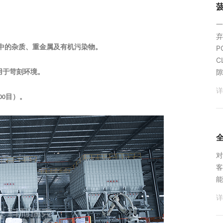
‌
弃
中的杂质、重金属及有机污染物。
P
C
隙
用于苛刻环境。
详
目）。
00
对
客
能
详