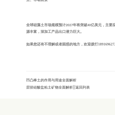
全球硅藻土市场规模预计
年将突破
亿美元，主要
2027
40
源丰富，深加工产品出口潜力巨大。
如果您还有不理解或者困惑的地方，欢迎拨打
189169627
凹凸棒土的作用与用途全面解析
层状硅酸盐粘土矿物全面解析
||返回列表