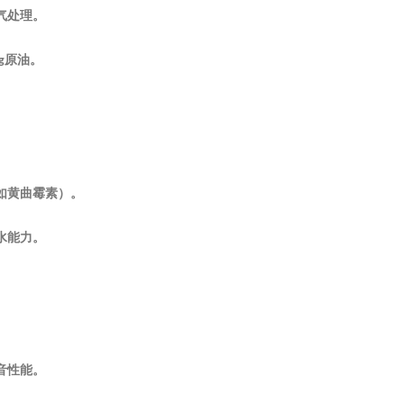
气处理。
原油。
g
（如黄曲霉素）。
水能力。
音性能。