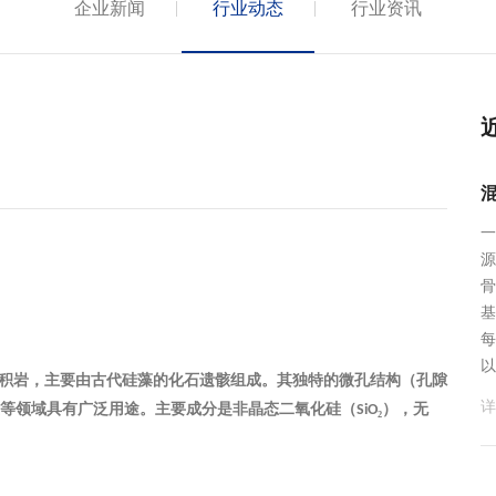
企业新闻
行业动态
行业资讯
一
源
骨
基
每
以
积岩，主要由古代硅藻的化石遗骸组成。其独特的微孔结构（孔隙
详
等领域具有广泛用途。主要成分是非晶态二氧化硅（
₂），无
SiO