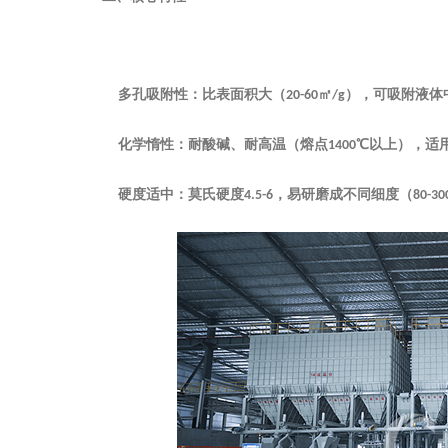
‌多孔吸附性‌：比表面积大（
㎡
），可吸附液体
20-60
/g
‌化学惰性‌：耐酸碱、耐高温（熔点
℃以上），适
1400
‌硬度适中‌：莫氏硬度
，易研磨成不同细度（
4.5-6
80-30