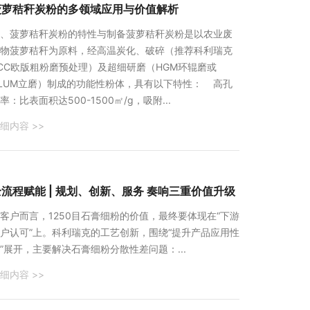
菠萝秸秆炭粉的多领域应用与价值解析
一、菠萝秸秆炭粉的特性与制备‌菠萝秸秆炭粉是以农业废
物菠萝秸秆为原料，经高温炭化、破碎（推荐科利瑞克
CC欧版粗粉磨预处理）及超细研磨（HGM环辊磨或
LUM立磨）制成的功能性粉体，具有以下特性： ‌高孔
率‌：比表面积达500-1500㎡/g，吸附...
细内容 >>
全流程赋能 | 规划、创新、服务 奏响三重价值升级
客户而言，1250目石膏细粉的价值，最终要体现在“下游
户认可”上。科利瑞克的工艺创新，围绕“提升产品应用性
”展开，主要解决石膏细粉分散性差问题：...
细内容 >>