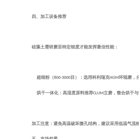
‌四、加工设备推荐‌
硅藻土需研磨至特定细度才能发挥最佳性能：
‌超细粉（
目）‌：选用科利瑞克‌
环辊磨‌
800-3000
HGM
‌烘干一体化‌：高湿度原料推荐‌
立磨‌，整合烘干
CLUM
‌加工注意‌：避免高温破坏微孔结构，建议采用低温气流
‌五、市场前景‌