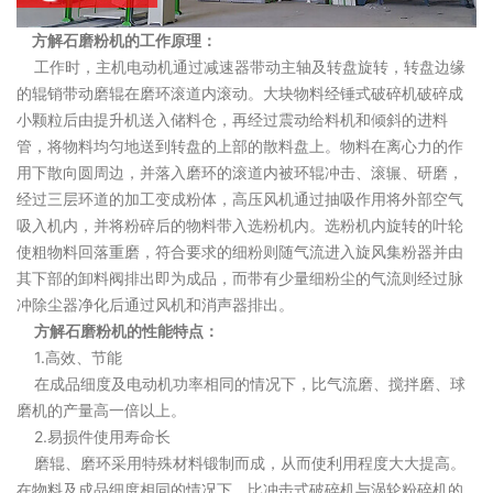
方解石磨粉机的工作原理：
工作时，主机电动机通过减速器带动主轴及转盘旋转，转盘边缘
的辊销带动磨辊在磨环滚道内滚动。大块物料经锤式破碎机破碎成
小颗粒后由提升机送入储料仓，再经过震动给料机和倾斜的进料
管，将物料均匀地送到转盘的上部的散料盘上。物料在离心力的作
用下散向圆周边，并落入磨环的滚道内被环辊冲击、滚辗、研磨，
经过三层环道的加工变成粉体，高压风机通过抽吸作用将外部空气
吸入机内，并将粉碎后的物料带入选粉机内。选粉机内旋转的叶轮
使粗物料回落重磨，符合要求的细粉则随气流进入旋风集粉器并由
其下部的卸料阀排出即为成品，而带有少量细粉尘的气流则经过脉
冲除尘器净化后通过风机和消声器排出。
方解石磨粉机的性能特点：
1.高效、节能
在成品细度及电动机功率相同的情况下，比气流磨、搅拌磨、球
磨机的产量高一倍以上。
2.易损件使用寿命长
磨辊、磨环采用特殊材料锻制而成，从而使利用程度大大提高。
在物料及成品细度相同的情况下，比冲击式破碎机与涡轮粉碎机的