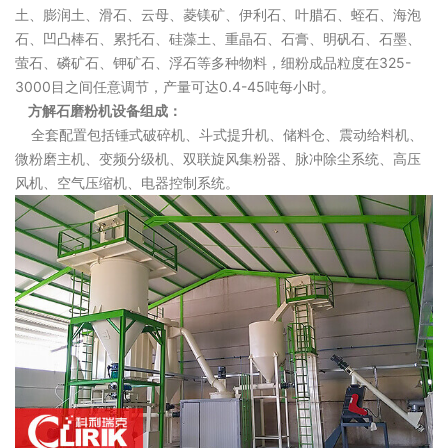
土、膨润土、滑石、云母、菱镁矿、伊利石、叶腊石、蛭石、海泡
石、凹凸棒石、累托石、硅藻土、重晶石、石膏、明矾石、石墨、
萤石、磷矿石、钾矿石、浮石等多种物料，细粉成品粒度在325-
3000目之间任意调节，产量可达0.4-45吨每小时。
方解石磨粉机设备组成：
全套配置包括锤式破碎机、斗式提升机、储料仓、震动给料机、
微粉磨主机、变频分级机、双联旋风集粉器、脉冲除尘系统、高压
风机、空气压缩机、电器控制系统。