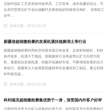
石除钙选矿工艺具有除钙效率高、工艺简单、成本低廉的优点，可
从高钙型萤石矿中选出碳酸钙含量很低的特级萤石精矿。 在制铝工
业中...
发布日期：2012-03-27
新疆借超细微粉磨的发展机遇扶植膨润土等行业
新疆超细微粉磨利用的空间基本面没有改变，总体影响较轻，利好
条件较多，机遇大于挑战。新疆建材行业将趁势以扩大内需为契
机，紧紧抓住发展机遇，积极开拓建材市场，不断增强发展的活力
和动力。新疆将大力发展新型建材和非金属深加工制品，重点利用
科利瑞克超...
发布日期：2012-03-26
科利瑞克超细微粉磨集优势于一身，深受国内外客户好评
过硬的技术是当今矿山设备的比拼方式。科利瑞克充分发挥磨粉行