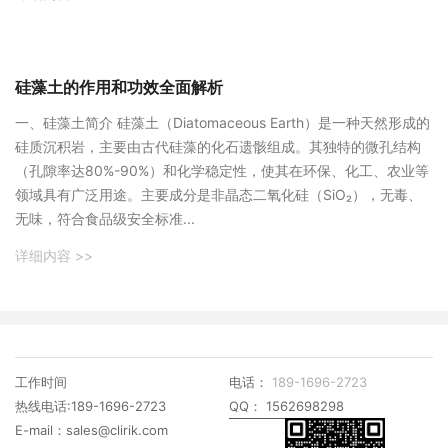
硅藻土的作用和功效全面解析
‌一、硅藻土简介‌ 硅藻土（Diatomaceous Earth）是一种天然形成的
硅质沉积岩，主要由古代硅藻的化石遗骸组成。其独特的微孔结构
（孔隙率达80%-90%）和化学稳定性，使其在环保、化工、农业等
领域具有广泛用途。主要成分是非晶态二氧化硅（SiO₂），无毒、
无味，符合食品级安全标准...
详细内容 >>
工作时间
电话：
189-1696-2723
热线电话:189-1696-2723
QQ： 1562698298
E-mail：sales@clirik.com
加微信
扫一扫